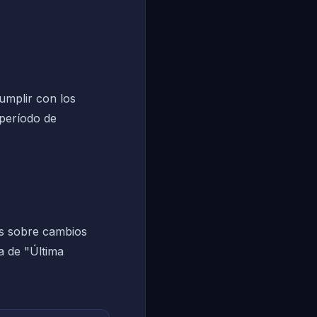
umplir con los
 período de
os sobre cambios
ha de "Última