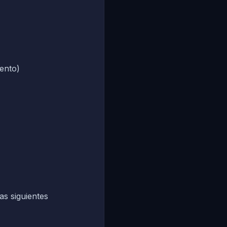
iento)
s siguientes